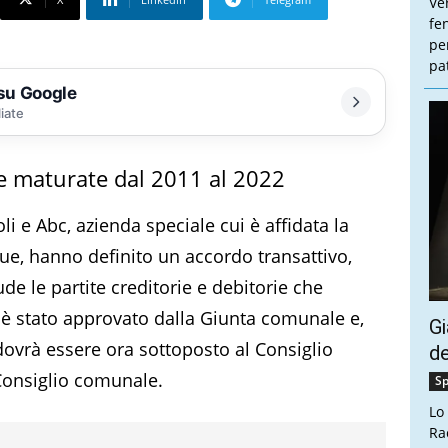
Ve
fe
pe
pa
 su Google
liate
rie maturate dal 2011 al 2022
 e Abc, azienda speciale cui è affidata la
que, hanno definito un accordo transattivo,
ude le partite creditorie e debitorie che
o è stato approvato dalla Giunta comunale e,
Gi
dovrà essere ora sottoposto al Consiglio
de
Consiglio comunale.
Sp
Lo
Ra