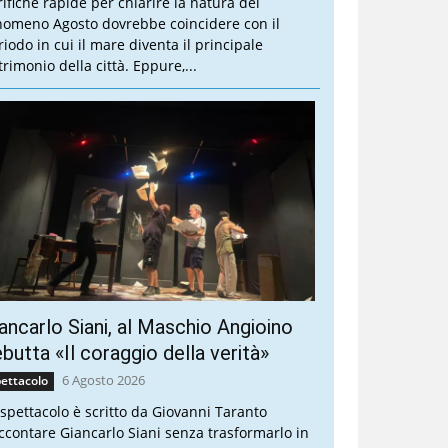
rifiche rapide per chiarire la natura del
nomeno Agosto dovrebbe coincidere con il
riodo in cui il mare diventa il principale
trimonio della città. Eppure,...
ancarlo Siani, al Maschio Angioino
butta «Il coraggio della verità»
6 Agosto 2026
ettacolo
 spettacolo è scritto da Giovanni Taranto
ccontare Giancarlo Siani senza trasformarlo in