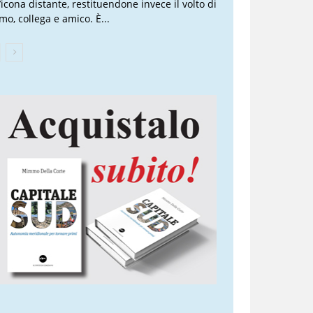
’icona distante, restituendone invece il volto di
mo, collega e amico. È...