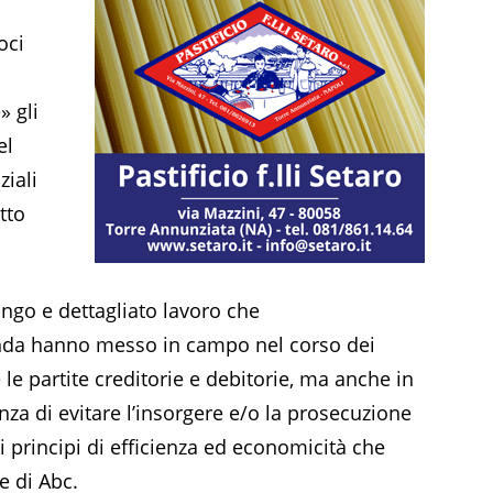
a
oci
» gli
el
iali
tto
ungo e dettagliato lavoro che
enda hanno messo in campo nel corso dei
 le partite creditorie e debitorie, ma anche in
za di evitare l’insorgere e/o la prosecuzione
 principi di efficienza ed economicità che
e di Abc.