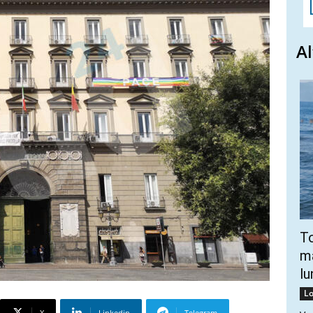
Al
To
ma
lu
Lo
X
Linkedin
Telegram