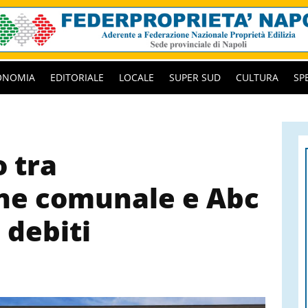
ONOMIA
EDITORIALE
LOCALE
SUPER SUD
CULTURA
SP
o tra
ne comunale e Abc
 debiti