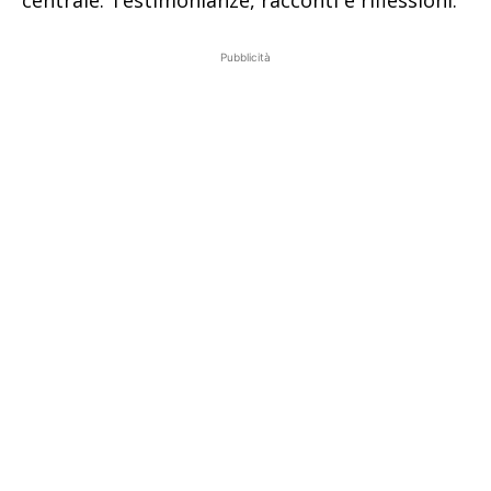
centrale. Testimonianze, racconti e riflessioni.
Pubblicità