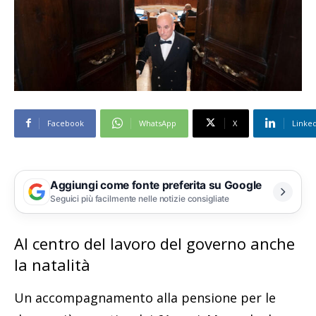
Facebook
WhatsApp
X
Linke
Aggiungi come fonte preferita su Google
Seguici più facilmente nelle notizie consigliate
Al centro del lavoro del governo anche
la natalità
Un accompagnamento alla pensione per le