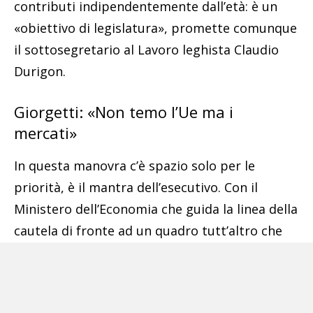
contributi indipendentemente dall’età: è un
«obiettivo di legislatura», promette comunque
il sottosegretario al Lavoro leghista Claudio
Durigon.
Giorgetti: «Non temo l’Ue ma i
mercati»
In questa manovra c’è spazio solo per le
priorità, è il mantra dell’esecutivo. Con il
Ministero dell’Economia che guida la linea della
cautela di fronte ad un quadro tutt’altro che
roseo. La politica monetaria restrittiva della
Bce è riuscita solo a rallentare la crescita,
osserva il titolare del Mef Giancarlo Giorgetti.