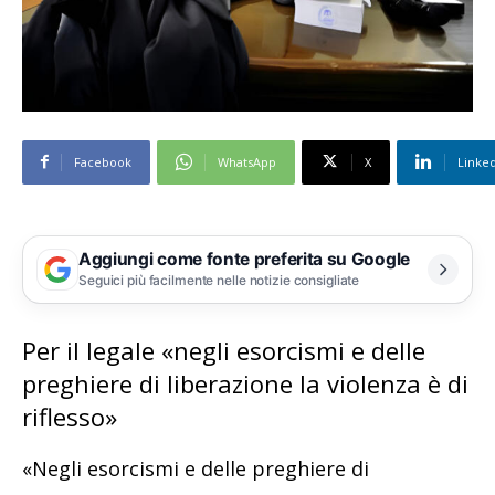
Facebook
WhatsApp
X
Linke
Aggiungi come fonte preferita su Google
Seguici più facilmente nelle notizie consigliate
Per il legale «negli esorcismi e delle
preghiere di liberazione la violenza è di
riflesso»
«Negli esorcismi e delle preghiere di