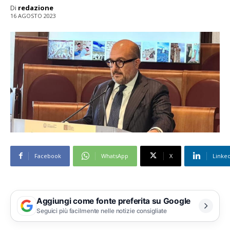
Di
redazione
16 AGOSTO 2023
Facebook
WhatsApp
X
Linke
Aggiungi come fonte preferita su Google
Seguici più facilmente nelle notizie consigliate