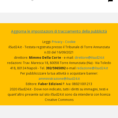
Aggiorna le impostazioni di tracciamento della pubblicità
Leggi:
Privacy
-
Cookie
ilSud24.it - Testata registrata presso il Tribunale di Torre Annunziata
n.03 del 16/09/2021
direttore:
Mimmo Della Corte
- e-mail:
direttore@ilsud24.it
redazioni: Trav. Maresca 18, 80058 Torre Annunziata (Na) - Via Toledo
418, 80134 Napoli - Tel.
392/5965092
e-mail
redazione@ilsud24.it
Per pubblicizzare la tua attività o acquistare banner:
amministrazione@ilsud24.it
Editore:
Faber Edizioni
P. Iva: 08921001213
2020 ilSud24.it - Dove non indicato, tutti i diritti su immagini, testi e
quant'altro presente sul sito ilSud24.it sono da intendersi con licenza
Creative Commons