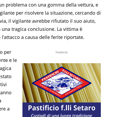
o un problema con una gomma della vettura, e
gilante per risolvere la situazione, cercando di
ia, il vigilante avrebbe rifiutato il suo aiuto,
 una tragica conclusione. La vittima è
attacco a causa delle ferite riportate.
so per
Pubblicità
ente e le
ragica
estato
tivi
stanno
a
ere a