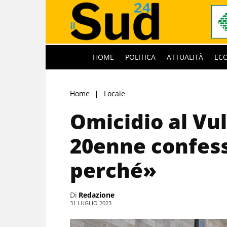
HOME
POLITICA
ATTUALITÀ
EC
Home
Locale
Omicidio al Vul
20enne confess
perché»
Di
Redazione
31 LUGLIO 2023