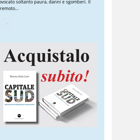
ovocato soltanto paura, danni e sgomberi. Il
rremoto...