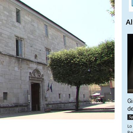
Al
Gi
de
Sp
Lo
Ra