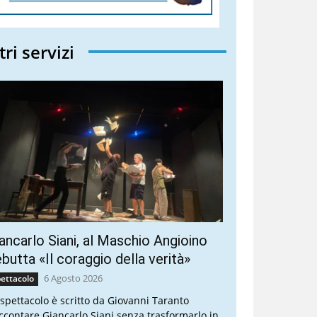
tri servizi
ancarlo Siani, al Maschio Angioino
butta «Il coraggio della verità»
6 Agosto 2026
ettacolo
 spettacolo è scritto da Giovanni Taranto
ccontare Giancarlo Siani senza trasformarlo in