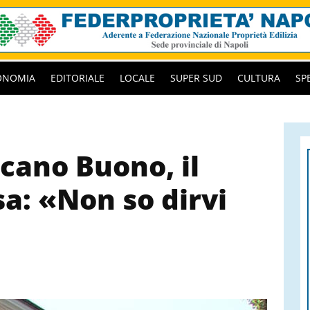
ONOMIA
EDITORIALE
LOCALE
SUPER SUD
CULTURA
SP
cano Buono, il
a: «Non so dirvi