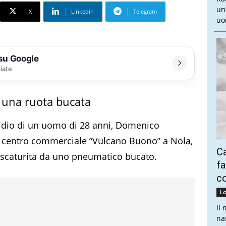
un
X
Linkedin
Telegram
uo
 su Google
liate
 una ruota bucata
cidio di un uomo di 28 anni, Domenico
l centro commerciale “Vulcano Buono” a Nola,
Ca
e scaturita da uno pneumatico bucato.
fa
co
Lo
Il
na