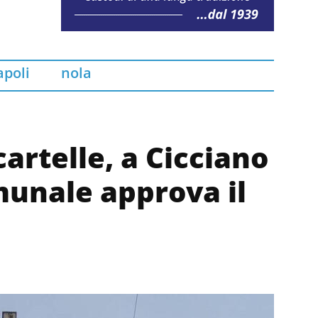
poli
nola
artelle, a Cicciano
munale approva il