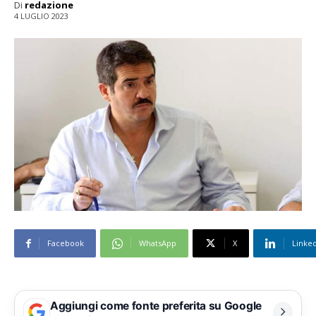
Di
redazione
4 LUGLIO 2023
Facebook
WhatsApp
X
Linke
Aggiungi come fonte preferita su Google