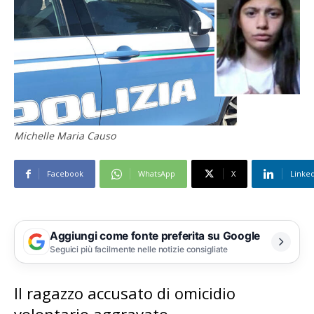
Michelle Maria Causo
Facebook
WhatsApp
X
Linke
Aggiungi come fonte preferita su Google
Seguici più facilmente nelle notizie consigliate
Il ragazzo accusato di omicidio