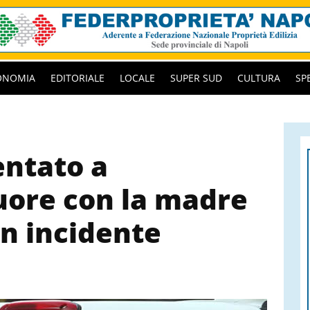
ONOMIA
EDITORIALE
LOCALE
SUPER SUD
CULTURA
SP
entato a
uore con la madre
un incidente