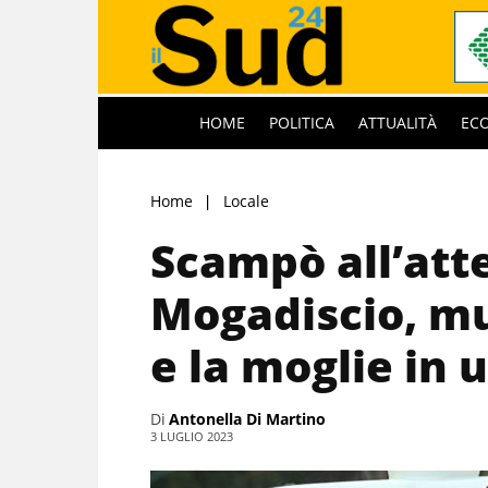
HOME
POLITICA
ATTUALITÀ
EC
Home
Locale
Scampò all’att
Mogadiscio, m
e la moglie in 
Di
Antonella Di Martino
3 LUGLIO 2023