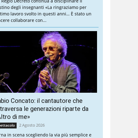
 Regio Decreto continua a disciplinare il
stino degli insegnanti «La ringraziamo per
ottimo lavoro svolto in questi anni… È stato un
acere collaborare con...
bio Concato: il cantautore che
traversa le generazioni riparte da
ltro di me»
2 Agosto 2026
ettacolo
rna in scena scegliendo la via più semplice e