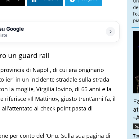
Un
de
l’
pi
 su Google
liate
ro un guard rail
ovincia di Napoli, di cui era originario
o ieri in un incidente stradale sulla strada
on la moglie, Virgilia Iovino, di 65 anni e la
iferisce «Il Mattino», giusto trent’anni fa, il
Fa
all’attentato al check point pasta di
at
«A
Sp
sione per conto dell’Onu. Sulla sua pagina di
To