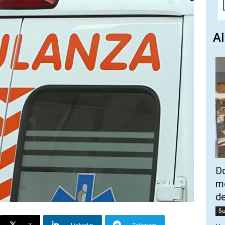
Al
Do
mo
de
Su
X
Linkedin
Telegram