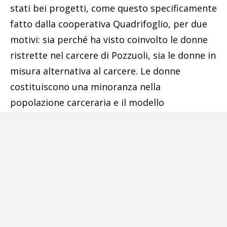
stati bei progetti, come questo specificamente
fatto dalla cooperativa Quadrifoglio, per due
motivi: sia perché ha visto coinvolto le donne
ristrette nel carcere di Pozzuoli, sia le donne in
misura alternativa al carcere. Le donne
costituiscono una minoranza nella
popolazione carceraria e il modello
penitenziario prescelto, sia nelle norme, che
nella sua traduzione pratica, prevalentemente
concepito per gli uomini. Manca un insieme
dettagliato di norme standard capace di
tenere conto delle esigenze specifiche delle
donne detenute e anche quelle uscite dal
carcere. Mancano sia le specificità penitenziare