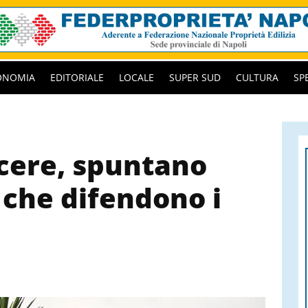
ONOMIA
EDITORIALE
LOCALE
SUPER SUD
CULTURA
SP
rcere, spuntano
 che difendono i