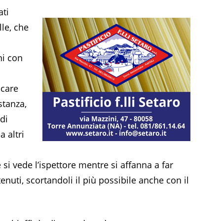
ati
lle, che
ni con
ccare
stanza,
di
 altri
si vede l’ispettore mentre si affanna a far
nuti, scortandoli il più possibile anche con il