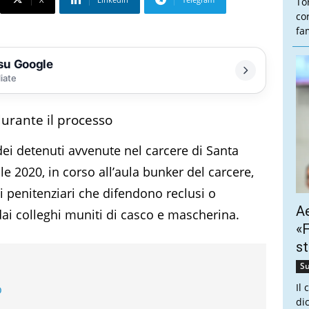
To
co
fam
 su Google
liate
urante il processo
dei detenuti avvenute nel carcere di Santa
le 2020, in corso all’aula bunker del carcere,
i penitenziari che difendono reclusi o
Ae
ai colleghi muniti di casco e mascherina.
«F
st
Su
o
Il
dic