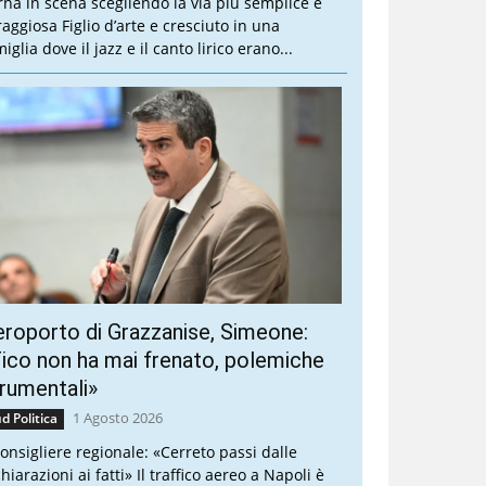
rna in scena scegliendo la via più semplice e
raggiosa Figlio d’arte e cresciuto in una
iglia dove il jazz e il canto lirico erano...
roporto di Grazzanise, Simeone:
ico non ha mai frenato, polemiche
rumentali»
1 Agosto 2026
d Politica
 consigliere regionale: «Cerreto passi dalle
hiarazioni ai fatti» Il traffico aereo a Napoli è