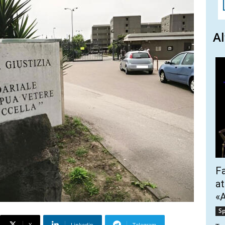
Al
Fa
at
«A
Sp
X
Linkedin
Telegram