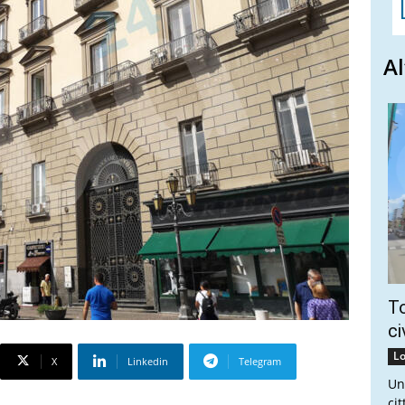
Al
To
ci
Lo
X
Linkedin
Telegram
Un
ci