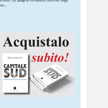
torsioni. La Spagna introduce controlli sugli
ivi...