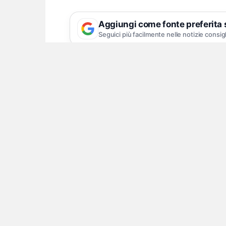
Aggiungi come fonte preferita
Seguici più facilmente nelle notizie consig
Trovata una tanica con liquid
Una notte di paura per il sindaco di
magistrato) e la sua famiglia, dopo c
intenzionalmente nel cortile della lor
uno scooter, ha raggiunto quasi il pr
del sindaco insieme ai suoi tre figli.
I vigili del fuoco sono intervenuti p
la sicurezza dell’edificio, che è stato
del commissariato di Nola della poli