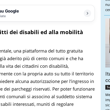
nu
cen
 su Google
liate
tti dei disabili ed alla mobilità
entale, una piattaforma del tutto gratuita
ià aderito più di cento comuni e che ha
a vita dei cittadini con disabilità,
nte con la propria auto su tutto il territorio
It
co
edere alcuna autorizzazione per l’ingresso in
Su
re dei parcheggi riservati. Per poter funzionare
Me
enti comunali si associno al suddetto sistema
imp
sabili interessati, muniti di regolare
si