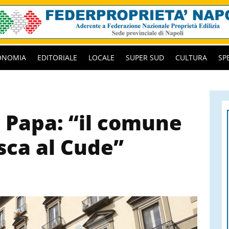
ONOMIA
EDITORIALE
LOCALE
SUPER SUD
CULTURA
SP
, Papa: “il comune
sca al Cude”