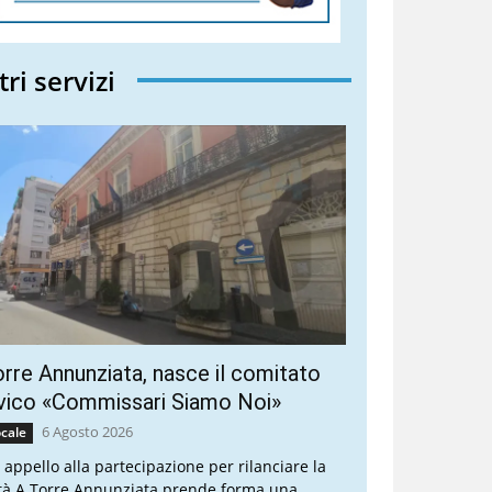
tri servizi
rre Annunziata, nasce il comitato
vico «Commissari Siamo Noi»
6 Agosto 2026
cale
 appello alla partecipazione per rilanciare la
ttà A Torre Annunziata prende forma una