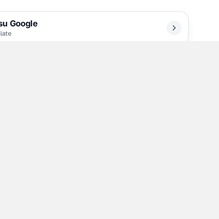
 su Google
liate
o infiammabile
 Nola, Carlo Bonauro (che è anche un
he la sua auto è stata data alle fiamme
o villetta. L’incendio, che ha coinvolto anche
imo piano dell’abitazione dove vive la sorella
rontamente per spegnere le fiamme e verificare
 dichiarato parzialmente inagibile. Gli agenti
zia di Stato stanno attualmente indagando sul