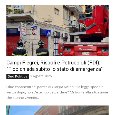
Campi Flegrei, Rispoli e Petruccioli (FDI):
“Fico chieda subito lo stato di emergenza”
9 Agosto 2026
Sud Politica
I due esponenti del partito di Giorgia Meloni: "la legge speciale
venga dopo, non c'è tempo da perdere" “Di fronte alla situazione
che stanno vivendo...