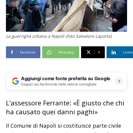
La guerriglia urbana a Napoli (foto Salvatore Laporta)
Facebook
WhatsApp
X
Linke
Aggiungi come fonte preferita su Google
Seguici più facilmente nelle notizie consigliate
L’assessore Ferrante: «È giusto che chi
ha causato quei danni paghi»
Il Comune di Napoli si costituisce parte civile