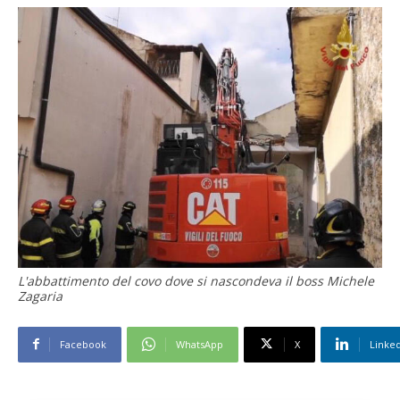
L'abbattimento del covo dove si nascondeva il boss Michele
Zagaria
Facebook
WhatsApp
X
Linke