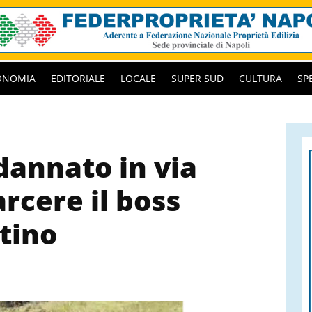
ONOMIA
EDITORIALE
LOCALE
SUPER SUD
CULTURA
SP
annato in via
arcere il boss
tino