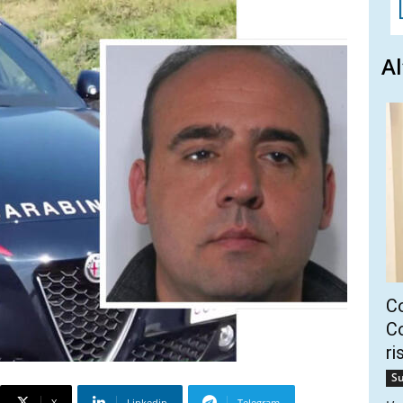
Al
C
Co
ri
Su
X
Linkedin
Telegram