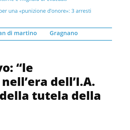
 per una «punizione d’onore»: 3 arresti
an di martino
Gragnano
o: “le
ell’era dell’I.A.
ella tutela della