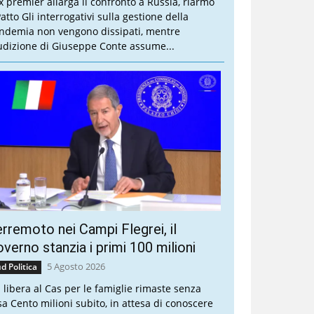
ex premier allarga il confronto a Russia, riarmo
atto Gli interrogativi sulla gestione della
ndemia non vengono dissipati, mentre
audizione di Giuseppe Conte assume...
rremoto nei Campi Flegrei, il
verno stanzia i primi 100 milioni
5 Agosto 2026
d Politica
a libera al Cas per le famiglie rimaste senza
sa Cento milioni subito, in attesa di conoscere