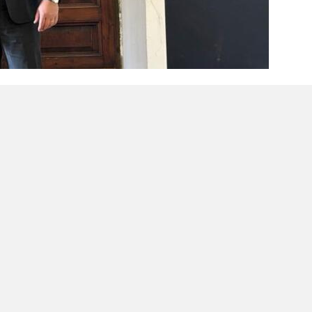
X
Linkedin
Telegram
 su Google
liate
azionale delle Università”
ell’Università degli Studi Link, al “Festival
 seconda edizione, organizzato dalla CRUI –
à Italiane, in collaborazione con il