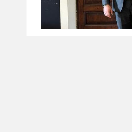
Facebook
WhatsApp
Aggiungi come fonte preferita
Seguici più facilmente nelle notizie consig
Oggi l’iniziativa “Festival N
“Oggi ho preso parte, presso la sede d
Nazionale delle Università”, alla sua
Conferenza dei Rettori delle Universit