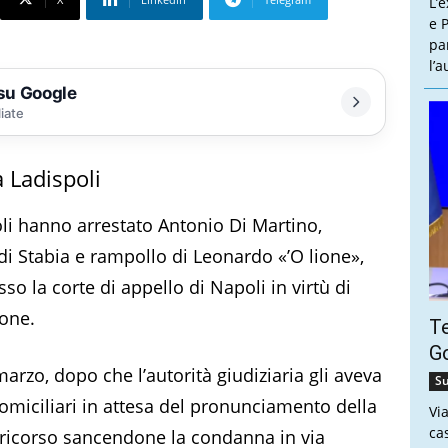
L’
e P
pa
l’
 su Google
liate
a Ladispoli
poli hanno arrestato Antonio Di Martino,
i Stabia e rampollo di Leonardo «’O lione»,
so la corte di appello di Napoli in virtù di
ione.
Te
Go
arzo, dopo che l’autorità giudiziaria gli aveva
Su
omiciliari in attesa del pronunciamento della
Vi
ca
l ricorso sancendone la condanna in via