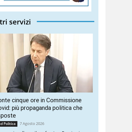
tri servizi
onte cinque ore in Commissione
vid: più propaganda politica che
sposte
7 Agosto 2026
d Politica