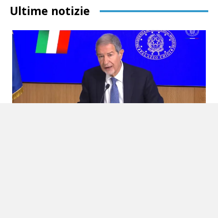
Ultime notizie
Terremoto nei Campi Flegrei, il Governo
stanzia i primi 100 milioni
5 Agosto 2026
Sud Politica
Via libera al Cas per le famiglie rimaste senza casa Cento milioni
subito, in attesa di conoscere il costo reale dell’emergenza. Il
Governo prova ad...