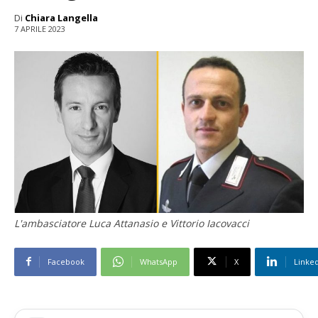
Di
Chiara Langella
7 APRILE 2023
L'ambasciatore Luca Attanasio e Vittorio Iacovacci
Facebook
WhatsApp
X
Linke