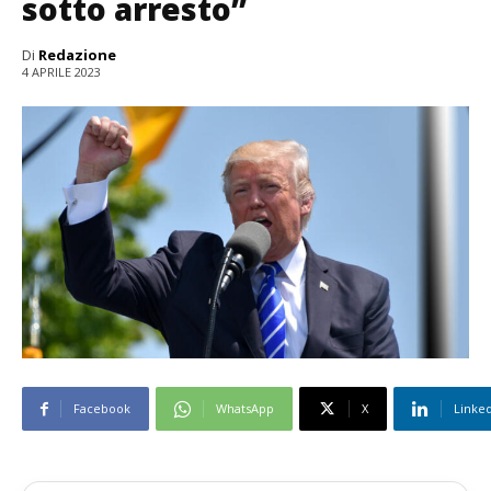
sotto arresto”
Di
Redazione
4 APRILE 2023
Facebook
WhatsApp
X
Linke