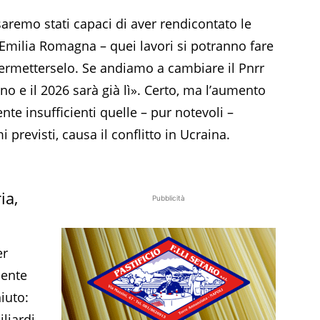
aremo stati capaci di aver rendicontato le
’ Emilia Romagna – quei lavori si potranno fare
 permetterselo. Se andiamo a cambiare il Pnrr
o e il 2026 sarà già lì». Certo, ma l’aumento
nte insufficienti quelle – pur notevoli –
previsti, causa il conflitto in Ucraina.
ia,
Pubblicità
er
dente
iuto:
iliardi