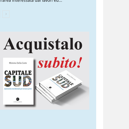
l’area interessata dai lavori ed...