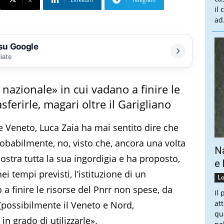
il
ad.
 su Google
liate
azionale» in cui vadano a finire le
sferirle, magari oltre il Garigliano
e Veneto, Luca Zaia ha mai sentito dire che
robabilmente, no, visto che, ancora una volta
Na
stra tutta la sua ingordigia e ha proposto,
e 
ei tempi previsti, l’istituzione di un
Lo
a finire le risorse del Pnrr non spese, da
Il
at
(possibilmente il Veneto e Nord,
qu
in grado di utilizzarle».