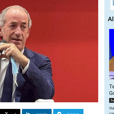
Al
Te
Go
Su
Vi
ca
X
Linkedin
Telegram