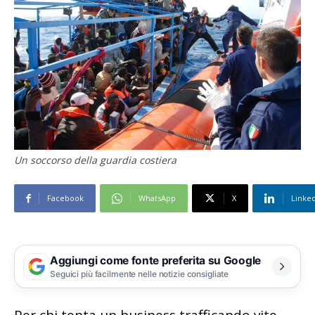
Un soccorso della guardia costiera
Facebook
WhatsApp
X
Linke
Aggiungi come fonte preferita su Google
Seguici più facilmente nelle notizie consigliate