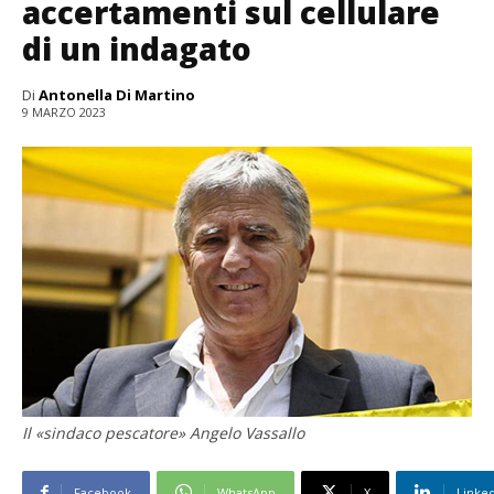
accertamenti sul cellulare
di un indagato
Di
Antonella Di Martino
9 MARZO 2023
Il «sindaco pescatore» Angelo Vassallo
Facebook
WhatsApp
X
Linke