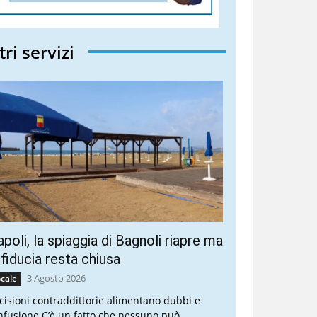
tri servizi
poli, la spiaggia di Bagnoli riapre ma
 fiducia resta chiusa
3 Agosto 2026
cale
cisioni contraddittorie alimentano dubbi e
nfusione C’è un fatto che nessuno può