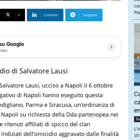
con
Por
X
Linkedin
Telegram
 su Google
liate
idio di Salvatore Lausi
 Salvatore Lausi, ucciso a Napoli il 6 ottobre
Ca
tigativo di Napoli hanno eseguito questa
ca
ndigliano, Parma e Siracusa, un’ordinanza di
e
 Napoli su richiesta della Dda partenopea nei
Su
e ritenuti affiliati di spicco del clan
L'
ndiziati dell’omicidio aggravato dalle finalità
st