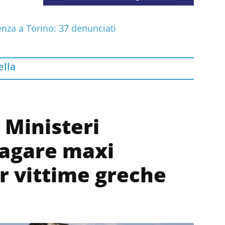
enza a Torino: 37 denunciati
ella
 Ministeri
pagare maxi
r vittime greche