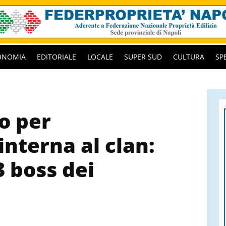
ONOMIA
EDITORIALE
LOCALE
SUPER SUD
CULTURA
SP
o per
nterna al clan:
3 boss dei