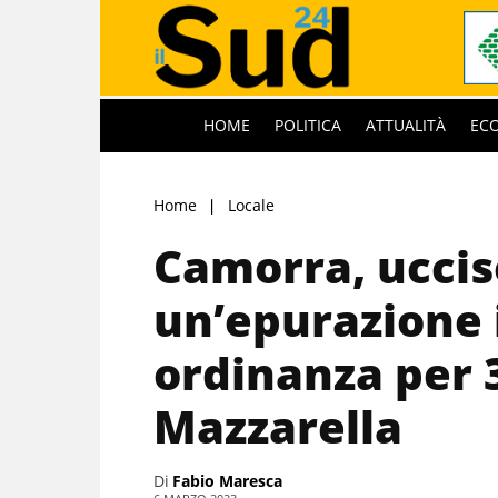
HOME
POLITICA
ATTUALITÀ
EC
Home
Locale
Camorra, uccis
un’epurazione i
ordinanza per 
Mazzarella
Di
Fabio Maresca