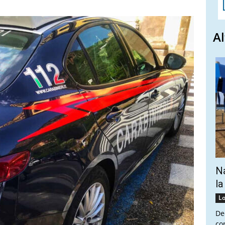
Al
Na
la
Lo
De
co