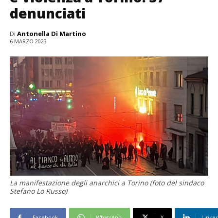
denunciati
Di
Antonella Di Martino
6 MARZO 2023
La manifestazione degli anarchici a Torino (foto del sindaco
Stefano Lo Russo)
Facebook
WhatsApp
X
Linke