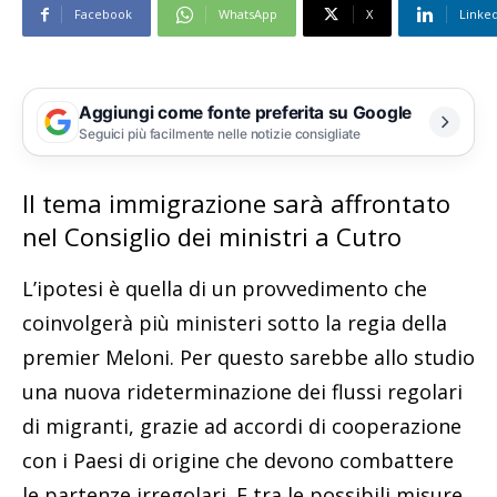
Facebook
WhatsApp
X
Linke
Aggiungi come fonte preferita su Google
Seguici più facilmente nelle notizie consigliate
Il tema immigrazione sarà affrontato
nel Consiglio dei ministri a Cutro
L’ipotesi è quella di un provvedimento che
coinvolgerà più ministeri sotto la regia della
premier Meloni. Per questo sarebbe allo studio
una nuova rideterminazione dei flussi regolari
di migranti, grazie ad accordi di cooperazione
con i Paesi di origine che devono combattere
le partenze irregolari. E tra le possibili misure