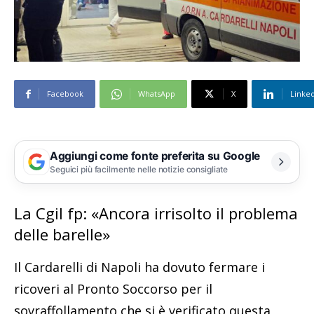
Facebook
WhatsApp
X
Linke
Aggiungi come fonte preferita su Google
Seguici più facilmente nelle notizie consigliate
La Cgil fp: «Ancora irrisolto il problema
delle barelle»
Il Cardarelli di Napoli ha dovuto fermare i
ricoveri al Pronto Soccorso per il
sovraffollamento che si è verificato questa