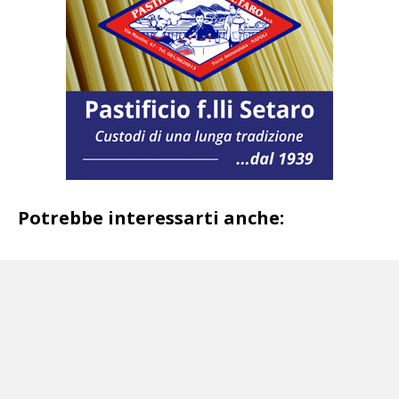
Potrebbe interessarti anche:
Napoli,
drappello di polizia all’ospedale dei
Pellegrini. Infermieri: «Era ora»
Trasporti di droga per Raffaele Imperiale:
sequestri da 52 milioni di euro per fratelli
casertani