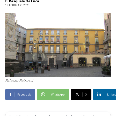
Di
Pasquale De Luca
18 FEBBRAIO 2023
Palazzo Petrucci
Facebook
WhatsApp
X
Linke