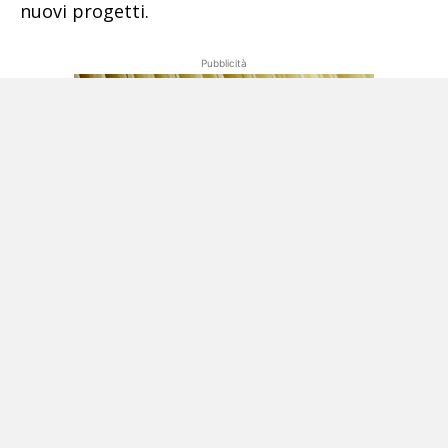
nuovi progetti.
Pubblicità
I suoli vergini erano disponibili solo fuori delle
mura, ma questo contrastava il desiderio di
ofanità nel realizzare la propria dimora quanto