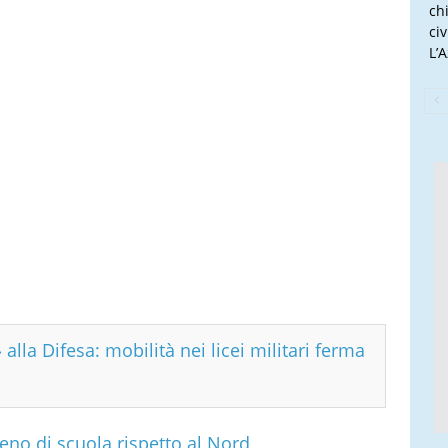
ch
ci
L’
 alla Difesa: mobilità nei licei militari ferma
no di scuola rispetto al Nord