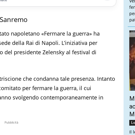
Ve
fe
pe
a Sanremo
pa
itato napoletano «Fermare la guerra» ha
ede della Rai di Napoli. L’iniziativa per
o del presidente Zelensky al festival di
triscione che condanna tale presenza. Intanto
comitato per fermare la guerra, il cui
stanno svolgendo contemporaneamente in
Mo
ac
Mo
Lo
Pubblicità
Il 