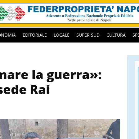
ONOMIA
EDITORIALE
LOCALE
SUPER SUD
CULTURA
SP
are la guerra»:
sede Rai