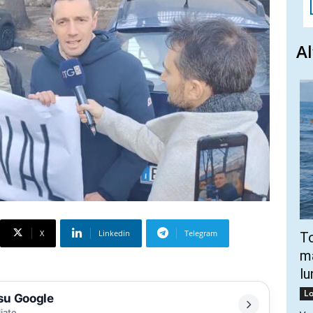
Al
X
Linkedin
Telegram
To
ma
lu
Lo
 su Google
liate