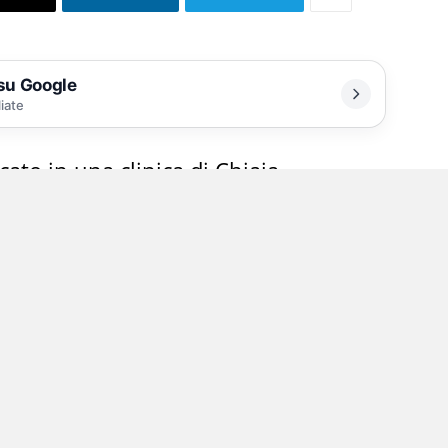
 su Google
liate
cato in una clinica di Chiaia
elega della procura federale belga, ha
l’europarlamentare Andrea Cozzolino un
o sospettato di essere coinvolto nel
sono recati presso l’abitazione napoletana di
 è stato trovato in casa.
gato che l’europarlamentare è ricoverato in una
ute. Il provvedimento è stato notificato nella