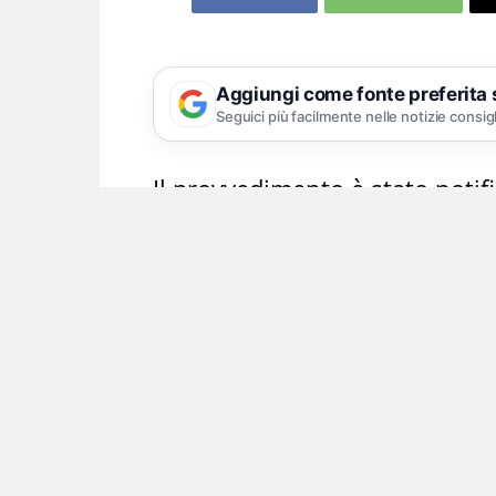
Aggiungi come fonte preferita
Seguici più facilmente nelle notizie consig
Il provvedimento è stato notifi
La Guardia di Finanza di Napoli, su d
ricevuto il mandato di notificare al
mandato di arresto europeo in quant
cosiddetto Qatargate. I finanzieri si 
Cozzolino, ma l’europarlamentare non
Il suo legale, Dezio Ferraro, ha spie
clinica di Napoli, per problemi di sal