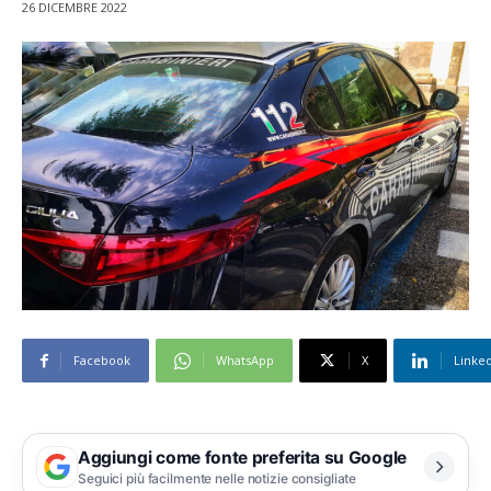
26 DICEMBRE 2022
Facebook
WhatsApp
X
Linke
Aggiungi come fonte preferita su Google
Seguici più facilmente nelle notizie consigliate