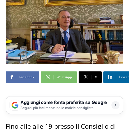
Facebook
WhatsApp
X
Linke
Aggiungi come fonte preferita su Google
Seguici più facilmente nelle notizie consigliate
Fino alle alle 19 presso il Consiglio di