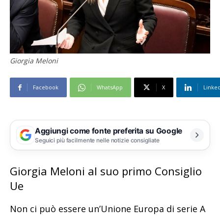
Giorgia Meloni
Facebook
WhatsApp
X
Linke
Aggiungi come fonte preferita su Google
Seguici più facilmente nelle notizie consigliate
Giorgia Meloni al suo primo Consiglio
Ue
Non ci può essere un’Unione Europa di serie A