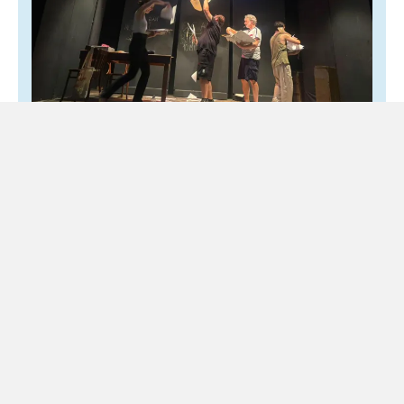
Giancarlo Siani, al Maschio Angioino
debutta «Il coraggio della verità»
6 Agosto 2026
Spettacolo
Lo spettacolo è scritto da Giovanni Taranto Raccontare
Giancarlo Siani senza trasformarlo in un’icona distante,
restituendone invece il volto di uomo, collega e amico. È...