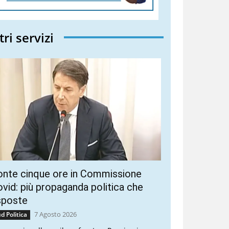
tri servizi
onte cinque ore in Commissione
vid: più propaganda politica che
sposte
7 Agosto 2026
d Politica