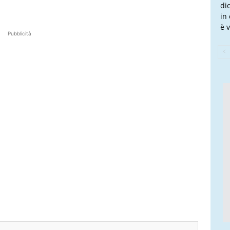
dic
in
è v
Pubblicità