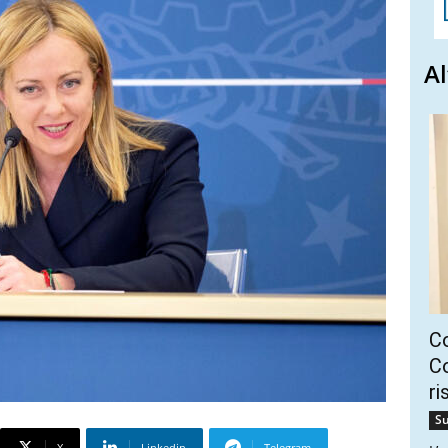
Al
C
Co
ri
Su
X
Linkedin
Telegram