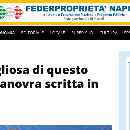
ONOMIA
EDITORIALE
LOCALE
SUPER SUD
CULTURA
SP
liosa di questo
anovra scritta in