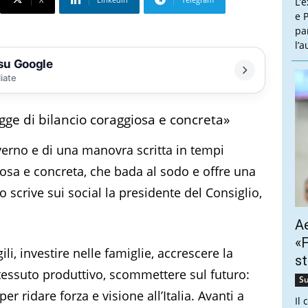
L’
e P
pa
l’
 su Google
liate
egge di bilancio coraggiosa e concreta»
erno e di una manovra scritta in tempi
iosa e concreta, che bada al sodo e offre una
 scrive sui social la presidente del Consiglio,
Ae
«F
gili, investire nelle famiglie, accrescere la
st
o tessuto produttivo, scommettere sul futuro:
Su
er ridare forza e visione all’Italia. Avanti a
Il