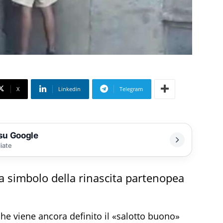
X
Linkedin
Telegram
 su Google
liate
da simbolo della rinascita partenopea
 che viene ancora definito il «salotto buono»