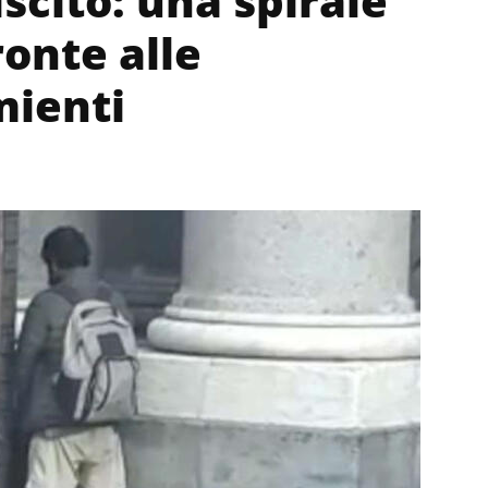
iscito: una spirale
ronte alle
mienti