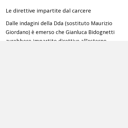
Le direttive impartite dal carcere
Dalle indagini della Dda (sostituto Maurizio
Giordano) è emerso che Gianluca Bidognetti
avrebbero impartito direttive all’esterno
usando telefoni cellulari illegalmente
introdotti in carcere; avrebbe così gestito il
settore delle estorsioni, arrivando a far ferire a
colpi d’arma da fuoco un imprenditore che non
voleva pagare, avrebbe condotto attività
usuraie, con la cessione di somme di denaro in
favore di imprenditori e cittadini, che, sebbene
in condizioni di forte difficoltà economica, si
sarebbero visti applicare tassi d’interesse