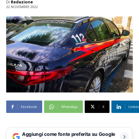
Di
Redazione
22 NOVEMBRE 2022
Facebook
WhatsApp
X
Linke
Aggiungi come fonte preferita su Google