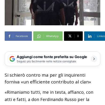
Facebook
WhatsApp
X
Linke
Aggiungi come fonte preferita su Google
Seguici più facilmente nelle notizie consigliate
Si schierò contro ma per gli inquirenti
forniva «un efficiente contributo al clan»
«Rimaniamo tutti, me in testa, affianco, con
atti e fatti, a don Ferdinando Russo per la