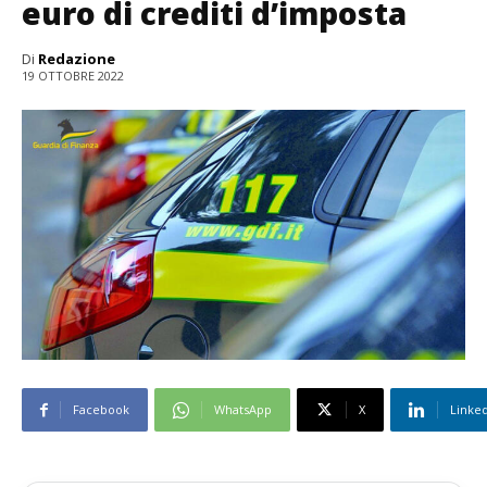
euro di crediti d’imposta
Di
Redazione
19 OTTOBRE 2022
Facebook
WhatsApp
X
Linke