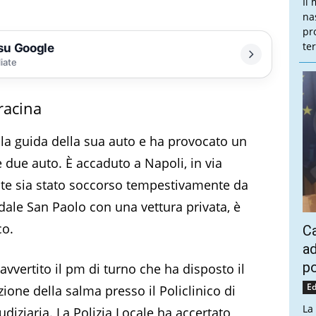
Il
na
pr
te
 su Google
liate
racina
la guida della sua auto e ha provocato un
 due auto. È accaduto a Napoli, in via
nte sia stato soccorso tempestivamente da
edale San Paolo con una vettura privata, è
co.
Ca
ad
po
avvertito il pm di turno che ha disposto il
Ed
zione della salma presso il Policlinico di
La
udiziaria. La Polizia Locale ha accertato,