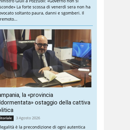
 ministro Giuli a Pozzuoli: «Governo non si
sconde» La forte scossa di venerdì sera non ha
ovocato soltanto paura, danni e sgomberi. Il
rremoto...
mpania, la «provincia
dormentata» ostaggio della cattiva
litica
3 Agosto 2026
itoriale
 legalità è la precondizione di ogni autentica