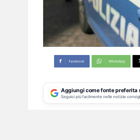
Facebook
WhatsApp
Aggiungi come fonte preferita
Seguici più facilmente nelle notizie consig
Avrebbe colpito con diversi f
avversaria