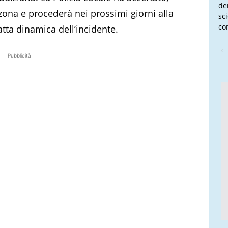
de
 zona e procederà nei prossimi giorni alla
sc
co
satta dinamica dell’incidente.
Pubblicità