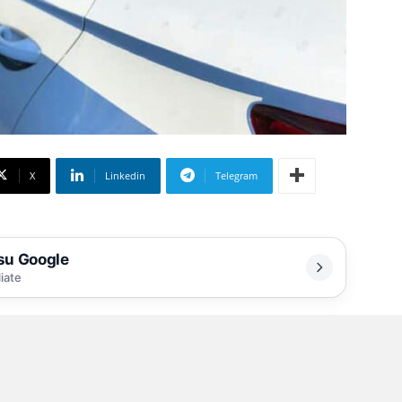
X
Linkedin
Telegram
 su Google
liate
endenti i componenti della squadra