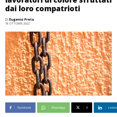
dai loro compatrioti
Di
Eugenio Preta
18 OTTOBRE 2022
Facebook
WhatsApp
X
Linke