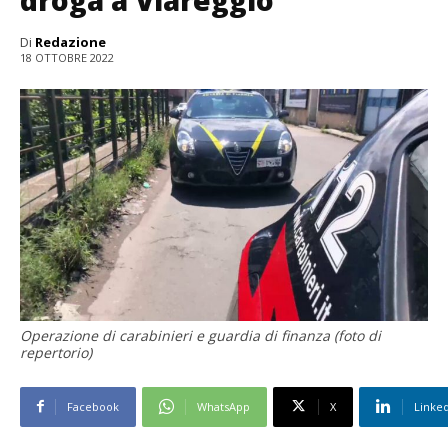
droga a Viareggio
Di
Redazione
18 OTTOBRE 2022
Operazione di carabinieri e guardia di finanza (foto di
repertorio)
Facebook
WhatsApp
X
Linke