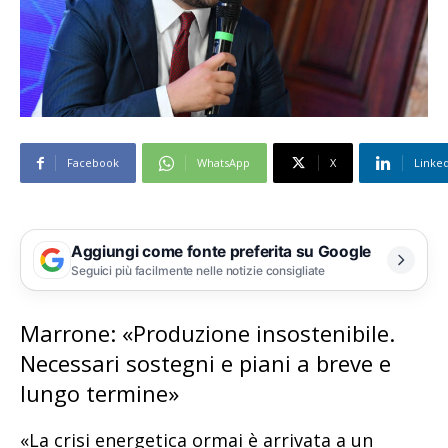
Facebook
WhatsApp
X
Linke
Aggiungi come fonte preferita su Google
Seguici più facilmente nelle notizie consigliate
Marrone: «Produzione insostenibile.
Necessari sostegni e piani a breve e
lungo termine»
«La crisi energetica ormai è arrivata a un