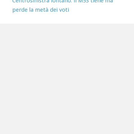
Centrosinistra lontano. Il M5S tiene ma
perde la metà dei voti
Altri servizi