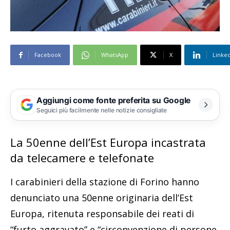
Facebook
WhatsApp
X
Linke
Aggiungi come fonte preferita su Google
Seguici più facilmente nelle notizie consigliate
La 50enne dell’Est Europa incastrata
da telecamere e telefonate
I carabinieri della stazione di Forino hanno
denunciato una 50enne originaria dell’Est
Europa, ritenuta responsabile dei reati di
“furto aggravato” e “circonvenzione di persone