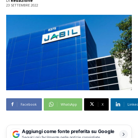
Di
Redazione
23 SETTEMBRE 2022
Facebook
WhatsApp
X
Linke
Aggiungi come fonte preferita su Google
Seguici più facilmente nelle notizie consigliate