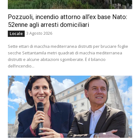
Pozzuoli, incendio attorno all’ex base Nato:
52enne agli arresti domiciliari
3 Agosto 2026
Locale
Sette ettari di macchia mediterranea distrutti per bruciare foglie
secche Settantamila metri quadrati di macchia mediterranea
distrutti e alcune abitazioni sgomberate. È il bilancio
dell’incendio...