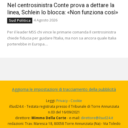
Nel centrosinistra Conte prova a dettare la
linea, Schlein lo blocca: «Non funziona così»
4 Agosto 2026
Sud Politica
Per il leader M5S chi vince le primarie comanda Il centrosinistra
chiede fiducia per guidare l’Italia, ma non sa ancora quale Italia
porterebbe in Europa....
Aggiorna le impostazioni di tracciamento della pubblicità
Leggi:
Privacy
-
Cookie
ilSud24.it - Testata registrata presso il Tribunale di Torre Annunziata
n.03 del 16/09/2021
direttore:
Mimmo Della Corte
- e-mail:
direttore@ilsud24.it
redazioni: Trav. Maresca 18, 80058 Torre Annunziata (Na) - Via Toledo