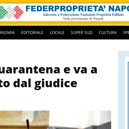
ONOMIA
EDITORIALE
LOCALE
SUPER SUD
CULTURA
SP
quarantena e va a
to dal giudice