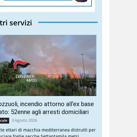
tri servizi
zzuoli, incendio attorno all’ex base
to: 52enne agli arresti domiciliari
3 Agosto 2026
cale
tte ettari di macchia mediterranea distrutti per
uciare foglie secche Settantamila metri