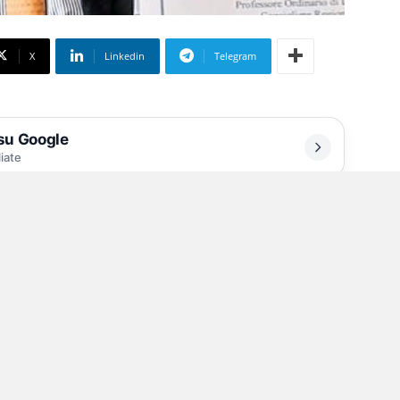
X
Linkedin
Telegram
 su Google
liate
ivato il momento di dire la verità ai
 nuovo impianto per lo smaltimento delle
De Luca ha dimostrato di avere problemi con i
 impegnato a dire che sarebbero bastati due
rifiuti accumulati? Di due anni in due anni, le
che oggi in pompa magna ha inaugurato una