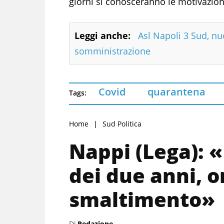
giorni si conosceranno le motivazion
Leggi anche:
Asl Napoli 3 Sud, nuo
somministrazione
Covid
quarantena
Tags:
Home
Sud Politica
Nappi (Lega): «
dei due anni, o
smaltimento»
Di
Redazione