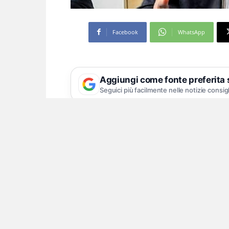
Facebook
WhatsApp
Aggiungi come fonte preferita
Seguici più facilmente nelle notizie consig
Il consigliere regionale: «È arr
cittadini»
«Anche oggi, alla presentazione del
ecoballe a Giugliano, il presidente 
calcoli dei tempi: quante volte si è
anni a rimuovere le alte montagne di 
promesse si sono moltiplicate e an