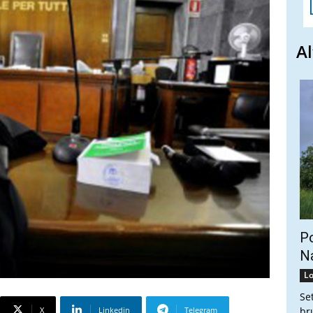
Al
Po
Na
Lo
Se
X
Linkedin
Telegram
br