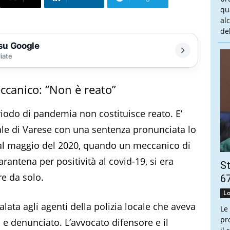
qu
al
del
 su Google
liate
canico: “Non è reato”
riodo di pandemia non costituisce reato. E’
ale di Varese con una sentenza pronunciata lo
o al maggio del 2020, quando un meccanico di
arantena per positività al covid-19, si era
St
re da solo.
67
Lo
lata agli agenti della polizia locale che aveva
Le
pr
 e denunciato. L’avvocato difensore e il