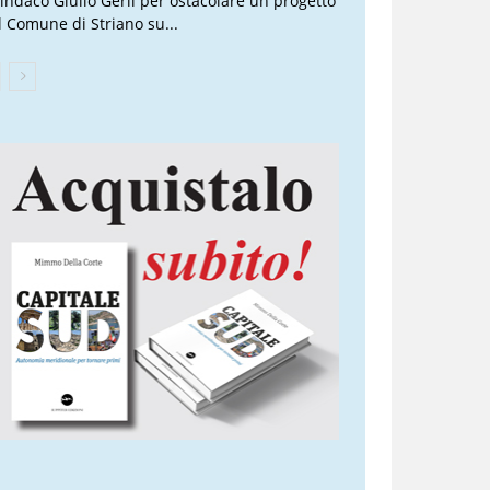
 sindaco Giulio Gerli per ostacolare un progetto
l Comune di Striano su...