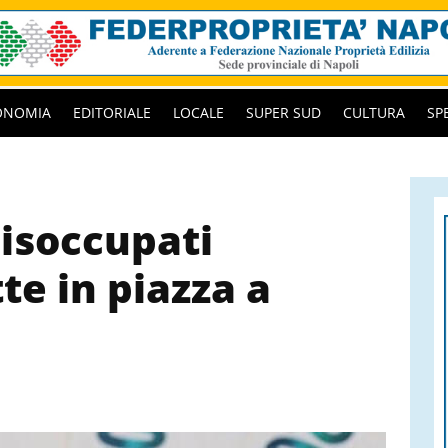
ONOMIA
EDITORIALE
LOCALE
SUPER SUD
CULTURA
SP
disoccupati
te in piazza a