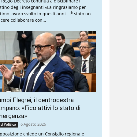
 Regio Decreto continua a disciplinare il
stino degli insegnanti «La ringraziamo per
ottimo lavoro svolto in questi anni… È stato un
acere collaborare con...
mpi Flegrei, il centrodestra
mpano: «Fico attivi lo stato di
mergenza»
6 Agosto 2026
d Politica
opposizione chiede un Consiglio regionale