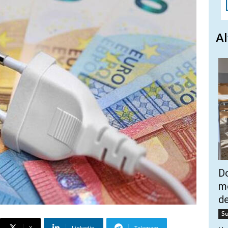
Al
Do
mo
de
Su
X
Linkedin
Telegram