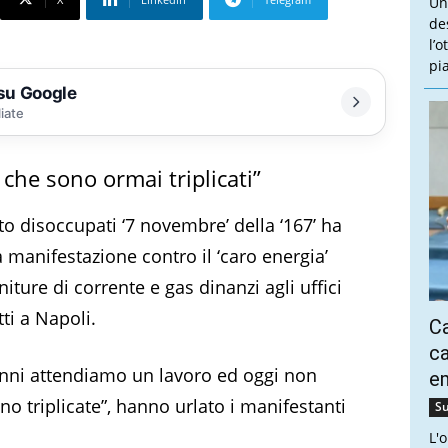
Un
de
l’
pi
 su Google
liate
che sono ormai triplicati”
o disoccupati ‘7 novembre’ della ‘167’ ha
 manifestazione contro il ‘caro energia’
niture di corrente e gas dinanzi agli uffici
ti a Napoli.
Ca
ca
nni attendiamo un lavoro ed oggi non
e
o triplicate”, hanno urlato i manifestanti
Su
L'