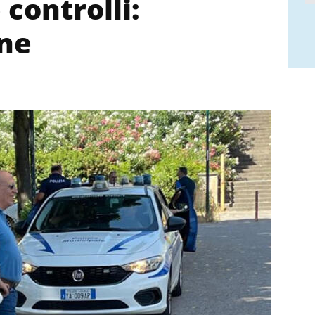
controlli:
nne