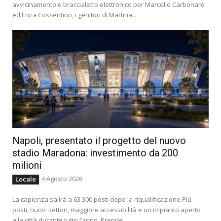
avvicinamento e braccialetto elettronico per Marcello Carbonaro
ed Enza Cossentino, i genitori di Martina...
Napoli, presentato il progetto del nuovo
stadio Maradona: investimento da 200
milioni
4 Agosto 2026
Locale
La capienza salirà a 63.300 posti dopo la riqualificazione Più
posti, nuovi settori, maggiore accessibilità e un impianto aperto
alla città durante tutto l’anno. Prende...