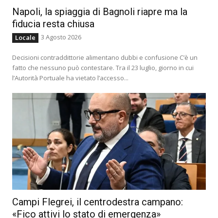
Napoli, la spiaggia di Bagnoli riapre ma la
fiducia resta chiusa
3 Agosto 2026
Locale
Decisioni contraddittorie alimentano dubbi e confusione C’è un
fatto che nessuno può contestare. Tra il 23 luglio, giorno in cui
l’Autorità Portuale ha vietato l’accesso...
Campi Flegrei, il centrodestra campano:
«Fico attivi lo stato di emergenza»