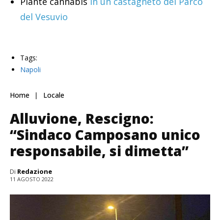
Piante cannabis
in un castagneto del Parco
del Vesuvio
Tags:
Napoli
Home
Locale
Alluvione, Rescigno:
“Sindaco Camposano unico
responsabile, si dimetta”
Di
Redazione
11 AGOSTO 2022