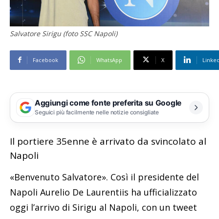
Salvatore Sirigu (foto SSC Napoli)
Facebook
WhatsApp
X
Linke
Aggiungi come fonte preferita su Google
Seguici più facilmente nelle notizie consigliate
Il portiere 35enne è arrivato da svincolato al
Napoli
«Benvenuto Salvatore». Così il presidente del
Napoli Aurelio De Laurentiis ha ufficializzato
oggi l’arrivo di Sirigu al Napoli, con un tweet