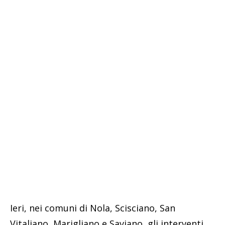
Ieri, nei comuni di Nola, Scisciano, San
Vitaliano, Marigliano e Saviano, gli interventi