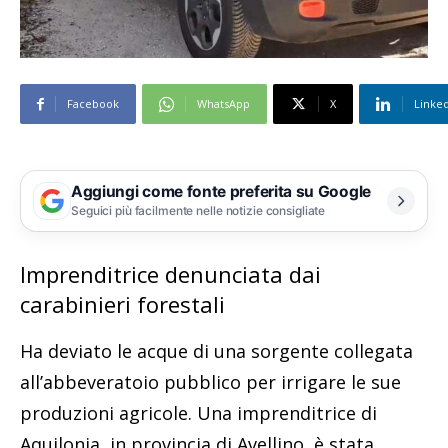
Facebook
WhatsApp
X
Linke
Aggiungi come fonte preferita su Google
Seguici più facilmente nelle notizie consigliate
Imprenditrice denunciata dai
carabinieri forestali
Ha deviato le acque di una sorgente collegata
all’abbeveratoio pubblico per irrigare le sue
produzioni agricole. Una imprenditrice di
Aquilonia, in provincia di Avellino, è stata