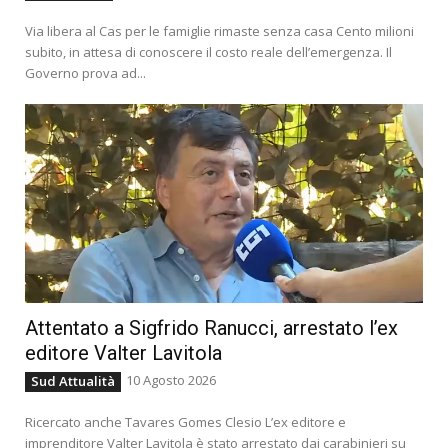
Via libera al Cas per le famiglie rimaste senza casa Cento milioni
subito, in attesa di conoscere il costo reale dell’emergenza. Il
Governo prova ad...
Attentato a Sigfrido Ranucci, arrestato l’ex
editore Valter Lavitola
10 Agosto 2026
Sud Attualità
Ricercato anche Tavares Gomes Clesio L’ex editore e
imprenditore Valter Lavitola è stato arrestato dai carabinieri su