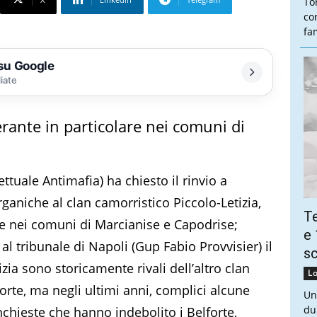
To
co
fam
 su Google
liate
rante in particolare nei comuni di
ttuale Antimafia) ha chiesto il rinvio a
rganiche al clan camorristico Piccolo-Letizia,
Te
re nei comuni di Marcianise e Capodrise;
e 
 al tribunale di Napoli (Gup Fabio Provvisier) il
sc
zia sono storicamente rivali dell’altro clan
Lo
forte, ma negli ultimi anni, complici alcune
Un
du
inchieste che hanno indebolito i Belforte,