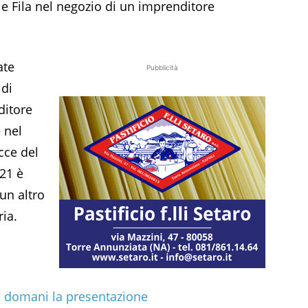
 e Fila nel negozio di un imprenditore
ate
Pubblicità
 di
ditore
 nel
cce del
021 è
un altro
ia.
: domani la presentazione