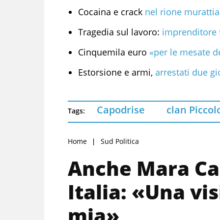
Cocaina e crack
nel rione murattia
Tragedia sul lavoro:
imprenditore t
Cinquemila euro
«per le mesate d
Estorsione e armi,
arrestati due g
Capodrise
clan Piccol
Tags:
Home
Sud Politica
Anche Mara Car
Italia: «Una vi
mia»