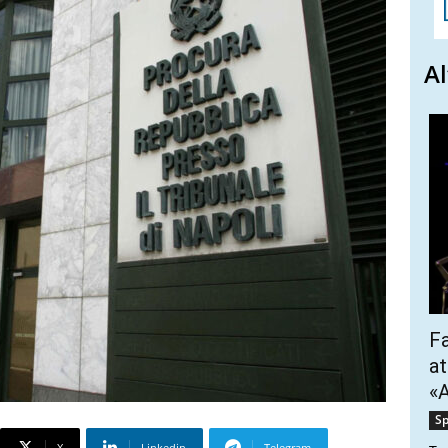
Al
Fa
at
«A
Sp
X
Linkedin
Telegram