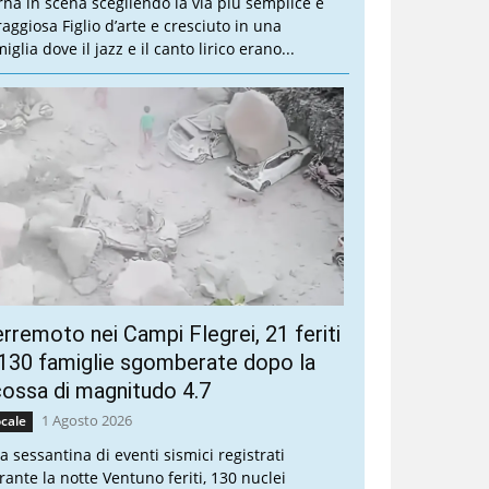
rna in scena scegliendo la via più semplice e
raggiosa Figlio d’arte e cresciuto in una
iglia dove il jazz e il canto lirico erano...
rremoto nei Campi Flegrei, 21 feriti
130 famiglie sgomberate dopo la
ossa di magnitudo 4.7
1 Agosto 2026
cale
a sessantina di eventi sismici registrati
rante la notte Ventuno feriti, 130 nuclei