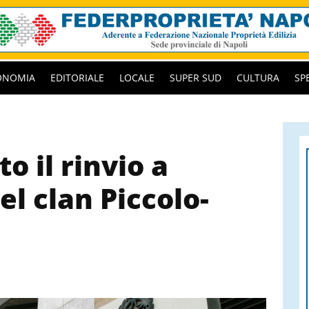
ONOMIA
EDITORIALE
LOCALE
SUPER SUD
CULTURA
SP
o il rinvio a
el clan Piccolo-