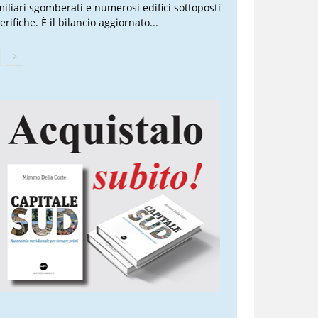
miliari sgomberati e numerosi edifici sottoposti
erifiche. È il bilancio aggiornato...