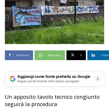
Facebook
WhatsApp
X
Linke
Aggiungi come fonte preferita su Google
Seguici più facilmente nelle notizie consigliate
Un apposito tavolo tecnico congiunto
seguirà la procedura