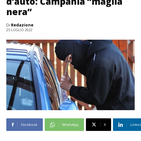
d’auto: Campania “maglia
nera”
Di
Redazione
25 LUGLIO 2022
Facebook
WhatsApp
X
Linke