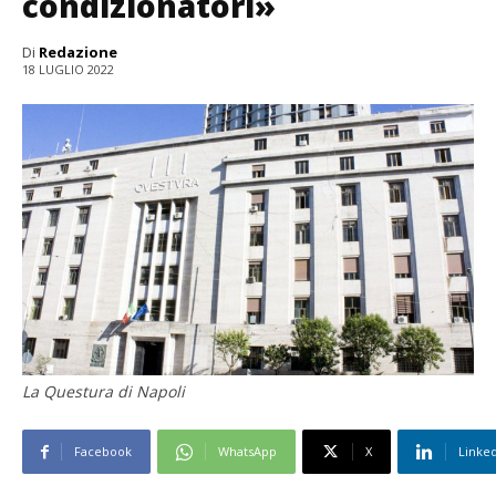
condizionatori»
Di
Redazione
18 LUGLIO 2022
La Questura di Napoli
Facebook
WhatsApp
X
Linke