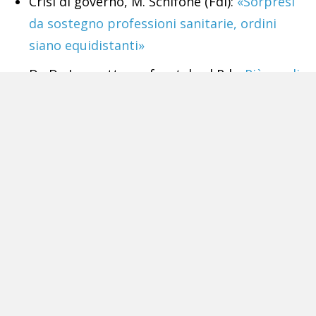
Crisi di governo, M. Schifone (FdI):
«Sorpresi
da sostegno professioni sanitarie, ordini
siano equidistanti»
Da De Luca attacco frontale al Pd:
«Più perdi
le elezioni più fai carriera»
«Draghi irremovibile».
Aspettava solo
l’occasione per scappare?