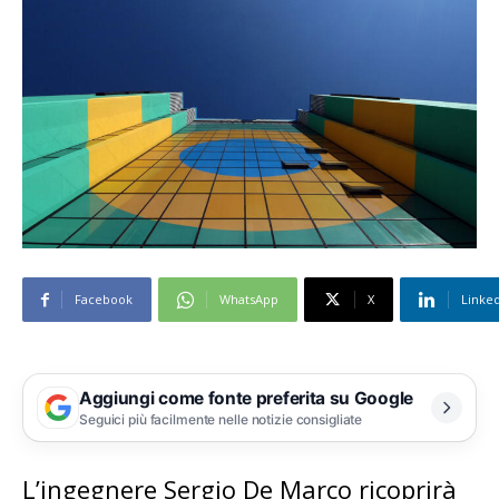
Facebook
WhatsApp
X
Linke
Aggiungi come fonte preferita su Google
Seguici più facilmente nelle notizie consigliate
L’ingegnere Sergio De Marco ricoprirà