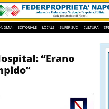
ONOMIA
EDITORIALE
LOCALE
SUPER SUD
CULTURA
SP
ospital: “Erano
impido”