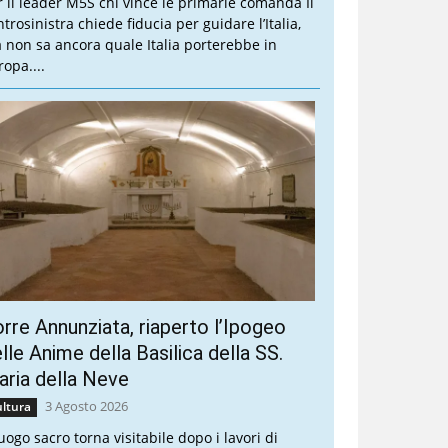
r il leader M5S chi vince le primarie comanda Il
trosinistra chiede fiducia per guidare l’Italia,
 non sa ancora quale Italia porterebbe in
ropa....
rre Annunziata, riaperto l’Ipogeo
lle Anime della Basilica della SS.
ria della Neve
3 Agosto 2026
ltura
luogo sacro torna visitabile dopo i lavori di