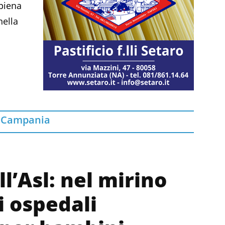
 piena
nella
 Campania
ll’Asl: nel mirino
i ospedali