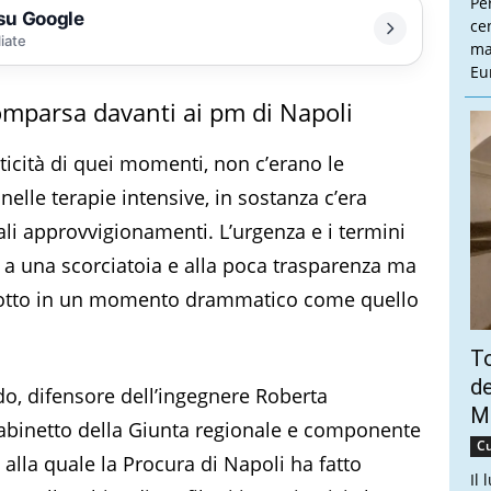
Pe
 su Google
cen
liate
ma
Eu
comparsa davanti ai pm di Napoli
icità di quei momenti, non c’erano le
elle terapie intensive, in sostanza c’era
i tali approvvigionamenti. L’urgenza e i termini
n a una scorciatoia e alla poca trasparenza ma
odotto in un momento drammatico come quello
To
de
do, difensore dell’ingegnere Roberta
Ma
i gabinetto della Giunta regionale e componente
Cu
 alla quale la Procura di Napoli ha fatto
Il 