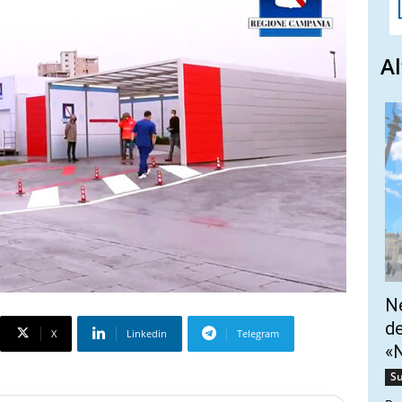
Al
Ne
de
X
Linkedin
Telegram
«N
Su