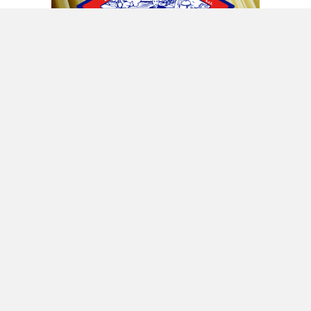
Le unità modulari
Poi ci sono la gara da 15,5 milioni di euro, del
17 marzo 2020, per le unità modulari
all’Ospedale del Mare, nel quartiere Ponticelli
di Napoli, anche questa affidata alla Med, e le
presunte irregolarità sulle forniture dei
ventilatori polmonari. La Med doveva