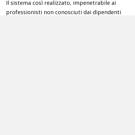
Il sistema così realizzato, impenetrabile ai
professionisti non conosciuti dai dipendenti
pubblici in servizio presso l’ufficio del Giudice
di Pace di Sant’Anastasia, avrebbe consentito
ai consulenti infedeli di eseguire prestazioni
pagate con denaro pubblico. Il meccanismo
fraudolento ricostruito dalle Fiamme Gialle è
risultato così disinvolto che in un’occasione
sarebbe stata persino documentata
l’assegnazione di una consulenza per un
incidente stradale ad un geometra privo dei
relativi titoli abilitativi.
Il sistema illecito si è esteso anche ad alcuni
avvocati legati da rapporti di stretta amicizia