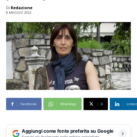
Di
Redazione
8 MAGGIO 2022
Facebook
WhatsApp
X
Linke
Aggiungi come fonte preferita su Google
Seguici più facilmente nelle notizie consigliate