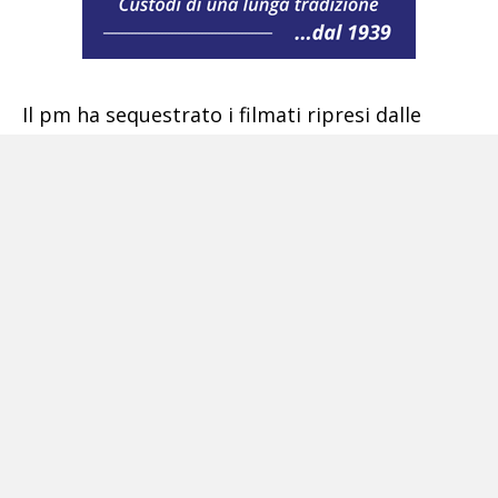
Il pm ha sequestrato i filmati ripresi dalle
telecamere posizionate in vari punti della
stazione ferroviaria di Marcianise sia prima
che dopo l’investimento; filmati che non sono
stati visionati dai familiari i quali chiedono che
venga accertato con assoluta certezza se
Raffaella sia scivolata sui binari a seguito di
incidente oppure se abbia volontariamente
superato la linea gialla finendo per essere
catapultata sui binari dal convoglio ferroviario
in corsa.