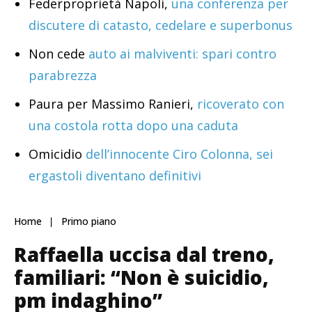
Federproprietà Napoli,
una conferenza per
discutere di catasto, cedelare e superbonus
Non cede
auto ai malviventi: spari contro
parabrezza
Paura per Massimo Ranieri,
ricoverato con
una costola rotta dopo una caduta
Omicidio
dell’innocente Ciro Colonna, sei
ergastoli diventano definitivi
Home
Primo piano
Raffaella uccisa dal treno,
familiari: “Non è suicidio,
pm indaghino”